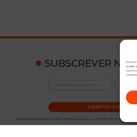
●
SUBSCREVER NEW
Para fo
aceder a
como co
consent
SUBMETER SUBSCRIÇÃ
Ao subscrever este formulário, declara que leu e concorda com a nossa
Polít