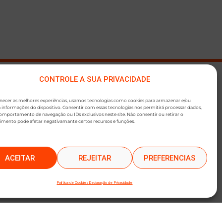
CONTROLE A SUA PRIVACIDADE
●
SLETTER
rnecer as melhores experiências, usamos tecnologias como cookies para armazenar e/ou
 informações do dispositivo. Consentir com essas tecnologias nos permitirá processar dados,
mportamento de navegação ou IDs exclusivos neste site. Não consentir ou retirar o
imento pode afetar negativamante certos recursos e funções.
ACEITAR
REJEITAR
PREFERENCIAS
O
Política de Cookies
Declaração de Privacidade
ica de Privacidade
e a nossa
Política de Cookies
.