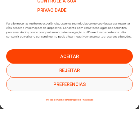
CONTROLE A SUA
PRIVACIDADE
Para fornecer as melhores experiências, usamos tecnologias como cookies para armazenar
e/ou aceder a informações do dispositivo. Consentir com essas tecnologias nos permitirá
processar dados, como comportamento de navegação ou IDs exclusivos neste site. Não
consentir ou retirar o consentimento pode afetar negativamante certos recursos e funções.
ACEITAR
●
●
SUBSCREVER NEWSLETTER
REJEITAR
PREFERENCIAS
Política de Cookies
Declaração de Privacidade
SUBMETER SUBSCRIÇÃO
Ao subscrever este formulário, declara que leu e concorda com a nossa
Política de
Privacidade
e a nossa
Política de Cookies
.