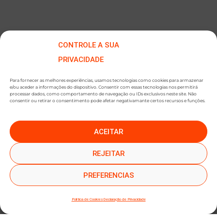
CONTROLE A SUA
PRIVACIDADE
Para fornecer as melhores experiências, usamos tecnologias como cookies para armazenar
e/ou aceder a informações do dispositivo. Consentir com essas tecnologias nos permitirá
processar dados, como comportamento de navegação ou IDs exclusivos neste site. Não
consentir ou retirar o consentimento pode afetar negativamante certos recursos e funções.
ACEITAR
●
●
SUBSCREVER NEWSLETTER
REJEITAR
PREFERENCIAS
Política de Cookies
Declaração de Privacidade