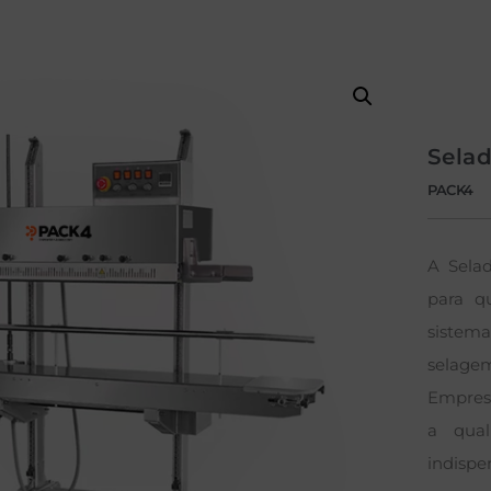
Sela
PACK4
A Sela
para q
sistem
selagem
Empres
a qual
indispe