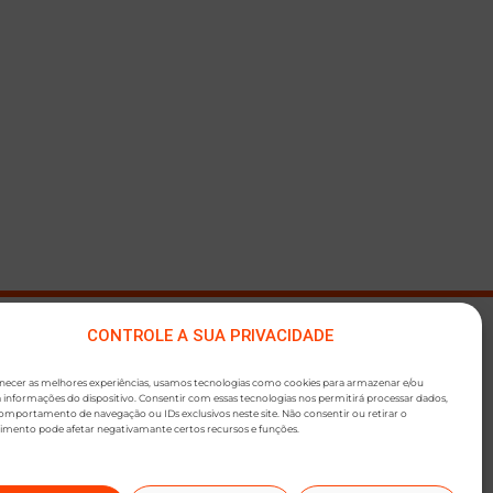
CONTROLE A SUA PRIVACIDADE
●
SLETTER
rnecer as melhores experiências, usamos tecnologias como cookies para armazenar e/ou
 informações do dispositivo. Consentir com essas tecnologias nos permitirá processar dados,
mportamento de navegação ou IDs exclusivos neste site. Não consentir ou retirar o
imento pode afetar negativamante certos recursos e funções.