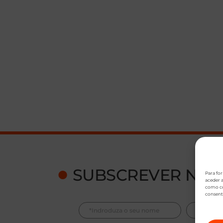
●
SUBSCREVER NEW
Para fo
aceder a
como co
consent