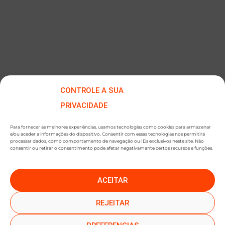
CONTROLE A SUA
PRIVACIDADE
Para fornecer as melhores experiências, usamos tecnologias como cookies para armazenar
e/ou aceder a informações do dispositivo. Consentir com essas tecnologias nos permitirá
processar dados, como comportamento de navegação ou IDs exclusivos neste site. Não
consentir ou retirar o consentimento pode afetar negativamante certos recursos e funções.
ACEITAR
●
●
SUBSCREVER NEWSLETTER
REJEITAR