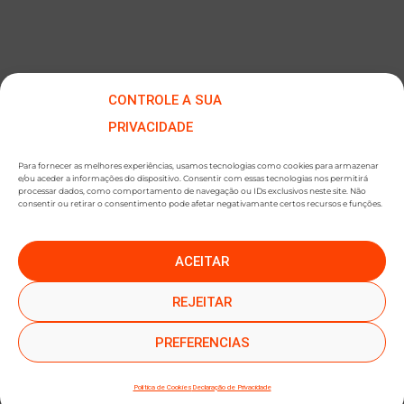
CONTROLE A SUA
PRIVACIDADE
Para fornecer as melhores experiências, usamos tecnologias como cookies para armazenar
e/ou aceder a informações do dispositivo. Consentir com essas tecnologias nos permitirá
processar dados, como comportamento de navegação ou IDs exclusivos neste site. Não
consentir ou retirar o consentimento pode afetar negativamante certos recursos e funções.
ACEITAR
●
●
SUBSCREVER NEWSLETTER
REJEITAR
PREFERENCIAS
Política de Cookies
Declaração de Privacidade