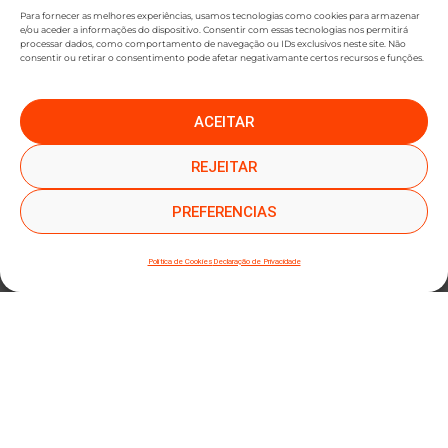
Para fornecer as melhores experiências, usamos tecnologias como cookies para armazenar
e/ou aceder a informações do dispositivo. Consentir com essas tecnologias nos permitirá
processar dados, como comportamento de navegação ou IDs exclusivos neste site. Não
consentir ou retirar o consentimento pode afetar negativamante certos recursos e funções.
ACEITAR
●
●
SUBSCREVER NEWSLETTER
REJEITAR
PREFERENCIAS
Política de Cookies
Declaração de Privacidade
SUBMETER SUBSCRIÇÃO
Ao subscrever este formulário, declara que leu e concorda com a nossa
Política de
Privacidade
e a nossa
Política de Cookies
.