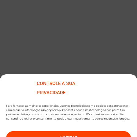
CONTROLE A SUA
PRIVACIDADE
Para fornecer as melhores experiências, usamos tecnologias como cookies para armazenar
e/ou aceder a informações do dispositivo. Consentir com essas tecnologias nos permitirá
processar dados, como comportamento de navegação ou IDs exclusivos neste site. Não
consentir ou retirar o consentimento pode afetar negativamante certos recursos e funções.