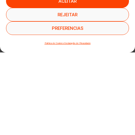
ACEITAR
●
●
SUBSCREVER NEWSLETTER
REJEITAR
PREFERENCIAS
Política de Cookies
Declaração de Privacidade
SUBMETER SUBSCRIÇÃO
Ao subscrever este formulário, declara que leu e concorda com a nossa
Política de
Privacidade
e a nossa
Política de Cookies
.
Mapa do site
Política de Privacidade
Termos e Condições
Livro Reclamações