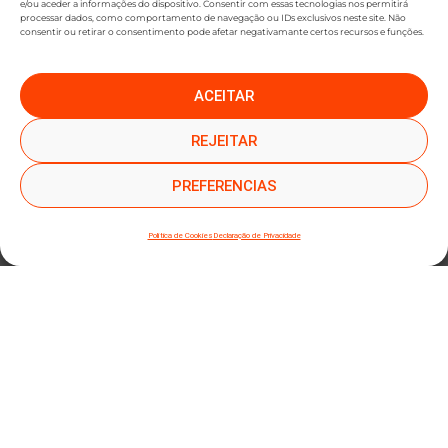
e/ou aceder a informações do dispositivo. Consentir com essas tecnologias nos permitirá
processar dados, como comportamento de navegação ou IDs exclusivos neste site. Não
consentir ou retirar o consentimento pode afetar negativamante certos recursos e funções.
ACEITAR
●
●
SUBSCREVER NEWSLETTER
REJEITAR
PREFERENCIAS
Política de Cookies
Declaração de Privacidade
SUBMETER SUBSCRIÇÃO
Ao subscrever este formulário, declara que leu e concorda com a nossa
Política de
Privacidade
e a nossa
Política de Cookies
.
Mapa do site
Política de Privacidade
Termos e Condições