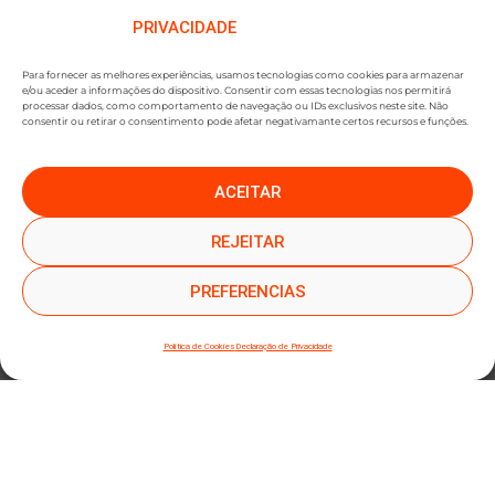
PRIVACIDADE
Para fornecer as melhores experiências, usamos tecnologias como cookies para armazenar
e/ou aceder a informações do dispositivo. Consentir com essas tecnologias nos permitirá
processar dados, como comportamento de navegação ou IDs exclusivos neste site. Não
consentir ou retirar o consentimento pode afetar negativamante certos recursos e funções.
ACEITAR
●
●
SUBSCREVER NEWSLETTER
REJEITAR
PREFERENCIAS
Política de Cookies
Declaração de Privacidade
SUBMETER SUBSCRIÇÃO
Ao subscrever este formulário, declara que leu e concorda com a nossa
Política de
Privacidade
e a nossa
Política de Cookies
.