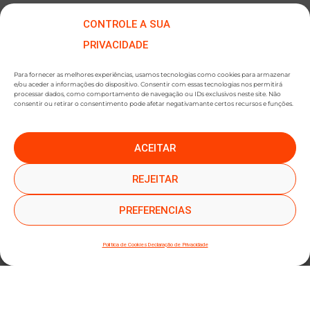
CONTROLE A SUA
PRIVACIDADE
Para fornecer as melhores experiências, usamos tecnologias como cookies para armazenar
e/ou aceder a informações do dispositivo. Consentir com essas tecnologias nos permitirá
processar dados, como comportamento de navegação ou IDs exclusivos neste site. Não
consentir ou retirar o consentimento pode afetar negativamante certos recursos e funções.
ACEITAR
●
●
SUBSCREVER NEWSLETTER
REJEITAR
PREFERENCIAS
Política de Cookies
Declaração de Privacidade
SUBMETER SUBSCRIÇÃO