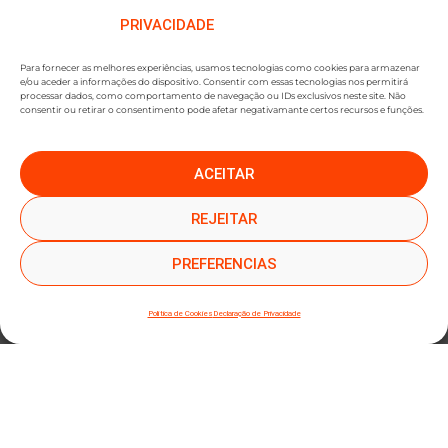
PRIVACIDADE
Para fornecer as melhores experiências, usamos tecnologias como cookies para armazenar
e/ou aceder a informações do dispositivo. Consentir com essas tecnologias nos permitirá
processar dados, como comportamento de navegação ou IDs exclusivos neste site. Não
consentir ou retirar o consentimento pode afetar negativamante certos recursos e funções.
ACEITAR
●
●
SUBSCREVER NEWSLETTER
REJEITAR
PREFERENCIAS
Política de Cookies
Declaração de Privacidade
SUBMETER SUBSCRIÇÃO
Ao subscrever este formulário, declara que leu e concorda com a nossa
Política de
Privacidade
e a nossa
Política de Cookies
.