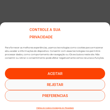
CONTROLE A SUA
PRIVACIDADE
Para fornecer as melhores experiências, usamos tecnologias como cookies para armazenar
e/ou aceder a informações do dispositivo. Consentir com essas tecnologias nos permitirá
processar dados, como comportamento de navegação ou IDs exclusivos neste site. Não
consentir ou retirar o consentimento pode afetar negativamante certos recursos e funções.
ACEITAR
●
●
SUBSCREVER NEWSLETTER
REJEITAR
PREFERENCIAS
Política de Cookies
Declaração de Privacidade