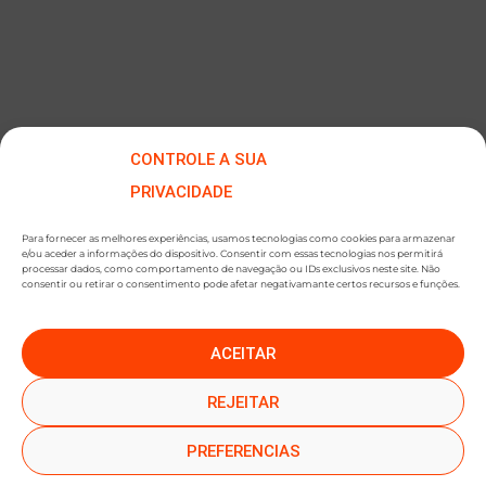
CONTROLE A SUA
PRIVACIDADE
Para fornecer as melhores experiências, usamos tecnologias como cookies para armazenar
e/ou aceder a informações do dispositivo. Consentir com essas tecnologias nos permitirá
processar dados, como comportamento de navegação ou IDs exclusivos neste site. Não
consentir ou retirar o consentimento pode afetar negativamante certos recursos e funções.
ACEITAR
●
●
SUBSCREVER NEWSLETTER
REJEITAR
PREFERENCIAS