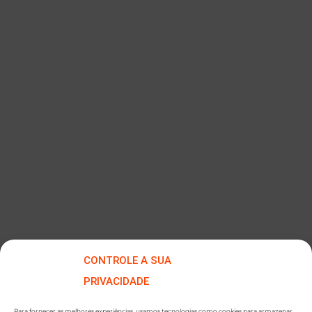
Flowpack FW300E
CONTROLE A SUA
PRIVACIDADE
Para fornecer as melhores experiências, usamos tecnologias como cookies para armazenar