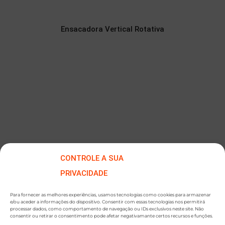
Ensacadora Vertical Rotativa
CONTROLE A SUA
PRIVACIDADE
Para fornecer as melhores experiências, usamos tecnologias como cookies para armazenar
e/ou aceder a informações do dispositivo. Consentir com essas tecnologias nos permitirá
processar dados, como comportamento de navegação ou IDs exclusivos neste site. Não
consentir ou retirar o consentimento pode afetar negativamante certos recursos e funções.