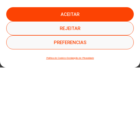
ACEITAR
●
●
SUBSCREVER NEWSLETTER
REJEITAR
PREFERENCIAS
Política de Cookies
Declaração de Privacidade
SUBMETER SUBSCRIÇÃO
Ao subscrever este formulário, declara que leu e concorda com a nossa
Política de
Privacidade
e a nossa
Política de Cookies
.
Mapa do site
Política de Privacidade
Termos e Condições
Livro Reclamações