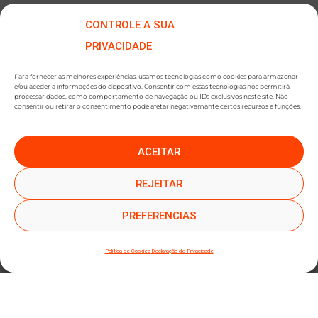
CONTROLE A SUA
PRIVACIDADE
Para fornecer as melhores experiências, usamos tecnologias como cookies para armazenar
e/ou aceder a informações do dispositivo. Consentir com essas tecnologias nos permitirá
processar dados, como comportamento de navegação ou IDs exclusivos neste site. Não
consentir ou retirar o consentimento pode afetar negativamante certos recursos e funções.
ACEITAR
●
●
SUBSCREVER NEWSLETTER
REJEITAR
PREFERENCIAS
Política de Cookies
Declaração de Privacidade
SUBMETER SUBSCRIÇÃO