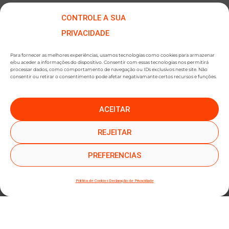
CONTROLE A SUA
PRIVACIDADE
Para fornecer as melhores experiências, usamos tecnologias como cookies para armazenar
e/ou aceder a informações do dispositivo. Consentir com essas tecnologias nos permitirá
processar dados, como comportamento de navegação ou IDs exclusivos neste site. Não
consentir ou retirar o consentimento pode afetar negativamante certos recursos e funções.
ACEITAR
●
●
SUBSCREVER NEWSLETTER
REJEITAR
PREFERENCIAS
Política de Cookies
Declaração de Privacidade
SUBMETER SUBSCRIÇÃO