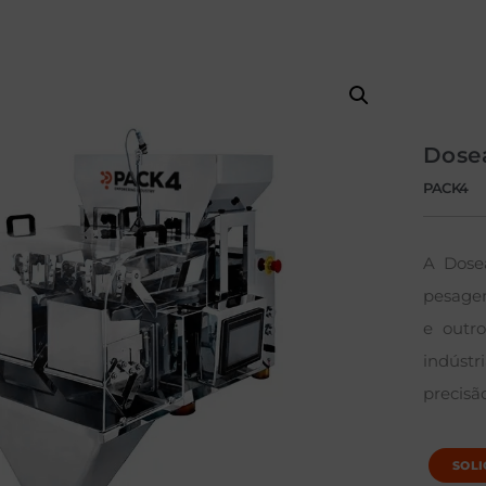
Dosea
PACK4
A Dose
pesagem
e outro
indúst
precisão
SOLI