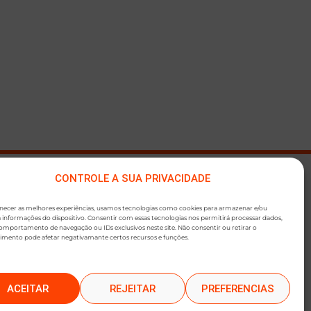
CONTROLE A SUA PRIVACIDADE
●
SLETTER
rnecer as melhores experiências, usamos tecnologias como cookies para armazenar e/ou
 informações do dispositivo. Consentir com essas tecnologias nos permitirá processar dados,
mportamento de navegação ou IDs exclusivos neste site. Não consentir ou retirar o
imento pode afetar negativamante certos recursos e funções.
ACEITAR
REJEITAR
PREFERENCIAS
O