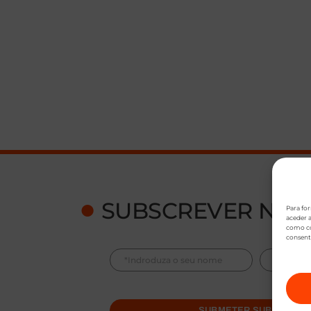
●
SUBSCREVER NEW
Para fo
aceder a
como co
consent
SUBMETER SUBSCRIÇÃ