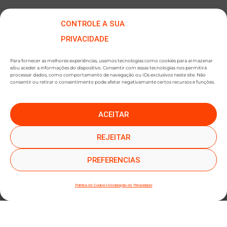
CONTROLE A SUA
PRIVACIDADE
Para fornecer as melhores experiências, usamos tecnologias como cookies para armazenar
e/ou aceder a informações do dispositivo. Consentir com essas tecnologias nos permitirá
processar dados, como comportamento de navegação ou IDs exclusivos neste site. Não
consentir ou retirar o consentimento pode afetar negativamante certos recursos e funções.
ACEITAR
●
●
SUBSCREVER NEWSLETTER
REJEITAR
PREFERENCIAS
Política de Cookies
Declaração de Privacidade
SUBMETER SUBSCRIÇÃO