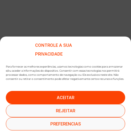
CONTROLE A SUA
PRIVACIDADE
Para fornecer as melhores experiências, usamos tecnologias como cookies para armazenar
e/ou aceder a informações do dispositivo. Consentir com essas tecnologias nos permitirá
processar dados, como comportamento de navegação ou IDs exclusivos neste site. Não
consentir ou retirar o consentimento pode afetar negativamante certos recursos e funções.
ACEITAR
●
●
SUBSCREVER NEWSLETTER
REJEITAR
PREFERENCIAS