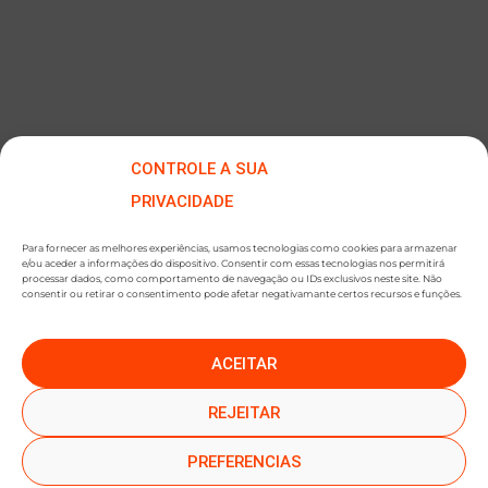
CONTROLE A SUA
PRIVACIDADE
Para fornecer as melhores experiências, usamos tecnologias como cookies para armazenar
e/ou aceder a informações do dispositivo. Consentir com essas tecnologias nos permitirá
processar dados, como comportamento de navegação ou IDs exclusivos neste site. Não
consentir ou retirar o consentimento pode afetar negativamante certos recursos e funções.
ACEITAR
●
●
SUBSCREVER NEWSLETTER
REJEITAR
PREFERENCIAS